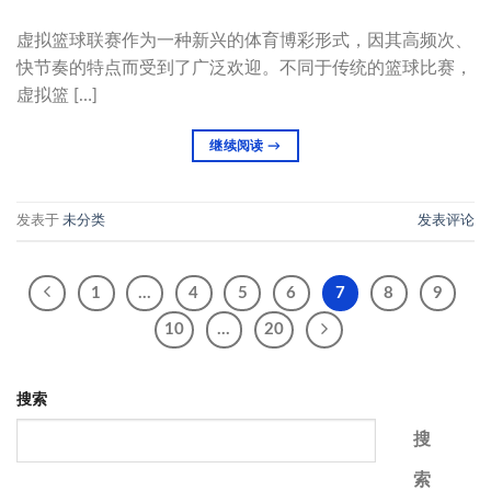
虚拟篮球联赛作为一种新兴的体育博彩形式，因其高频次、
快节奏的特点而受到了广泛欢迎。不同于传统的篮球比赛，
虚拟篮 […]
继续阅读
→
发表于
未分类
发表评论
1
…
4
5
6
7
8
9
10
…
20
搜索
搜
索