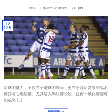
POSTED ON
2025年10月12日
BY
DEXIN
12
10 月
足球的魅力，不仅在于进球的瞬间，更在于背后复杂的战术
博弈与心理较量。尤其进入淘汰赛阶段，任何一场比赛都可
能成为 […]
继续阅读
→