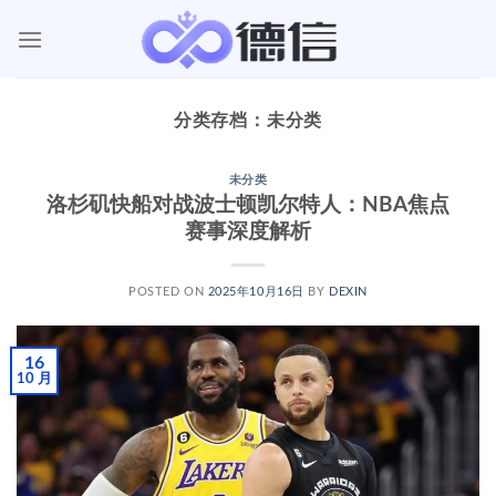
跳
到
内
容
分类存档：
未分类
未分类
洛杉矶快船对战波士顿凯尔特人：NBA焦点
赛事深度解析
POSTED ON
2025年10月16日
BY
DEXIN
16
10 月