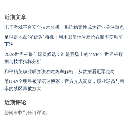
近期文章
电子游戏平台安全技术分析：系统稳定性成为行业关注重点
足球走地盘的“延迟”商机：利用卫星信号差抢在赔率变动前
下注
2026世界杯最佳球员候选：谁是赛场上的MVP？ 世界杯数
据与技术指标分析
和平精英职业联赛决赛吃鸡率解析：从数据看冠军走向
某NBA全明星被曝沉迷博彩：官方介入调查，职业球员与赔
率的禁区再被放大
近期评论
您尚未收到任何评论。