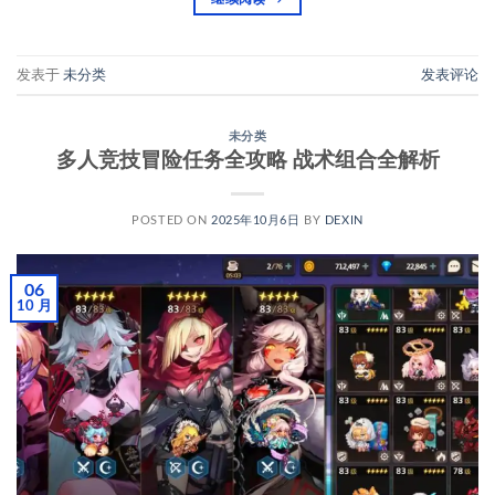
发表于
未分类
发表评论
未分类
多人竞技冒险任务全攻略 战术组合全解析
POSTED ON
2025年10月6日
BY
DEXIN
06
10 月