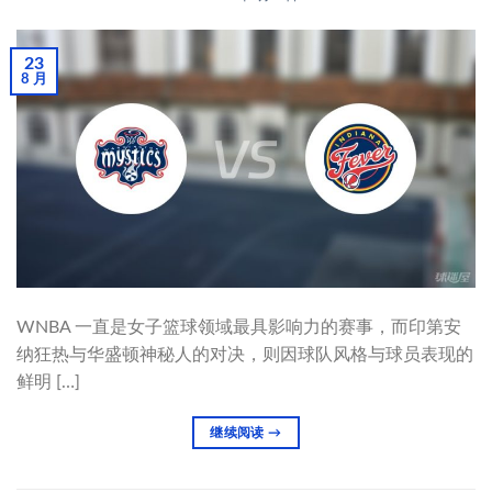
23
8 月
WNBA 一直是女子篮球领域最具影响力的赛事，而印第安
纳狂热与华盛顿神秘人的对决，则因球队风格与球员表现的
鲜明 […]
继续阅读
→