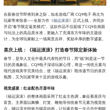
在新春佳节即将到来之际，知名游戏厂商 CQ9电子 再次为
玩家带来惊喜——全新力作《
福运滚滚
》正式上线，并同步
开启“春节限定返奖模式”。这款作品不仅延续了CQ9在画面
与玩法上的高品质水准，更融入了充满东方年味的主题设
计，为全球玩家献上一场寓意吉祥、奖励丰厚的数字盛宴。
喜庆上线：《福运滚滚》打造春节限定新体验
春节，是华人文化中最具代表性的节日，而“福”则是这一节
日的灵魂象征。CQ9电子深谙玩家心理，将这一传统元素与
现代游戏美学完美结合，使《福运滚滚》既传递节日的喜庆
氛围，又为玩家带来十足的游戏乐趣。
视觉盛宴：红金配色尽显年味
《福运滚滚》的整体画面采用了红金主色调，象征着喜庆与
富贵。主界面以舞狮、灯笼、鞭炮等传统春节元素为视觉焦
点，辅以流光特效与烟花动画，让玩家在每一次点击中都能