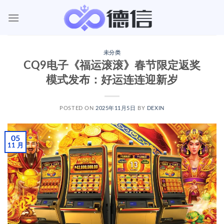
跳
到
内
容
未分类
CQ9电子《福运滚滚》春节限定返奖
模式发布：好运连连迎新岁
POSTED ON
2025年11月5日
BY
DEXIN
05
11 月