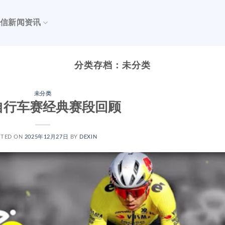
信新闻资讯
分类存档：
未分类
未分类
自行车赛经典赛段回顾
STED ON
2025年12月27日
BY
DEXIN