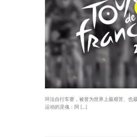
环法自行车赛，被誉为世界上最艰苦、也
运动的灵魂：阿 […]