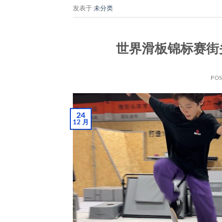
发表于
未分类
世界滑板锦标赛街
PO
24
12 月