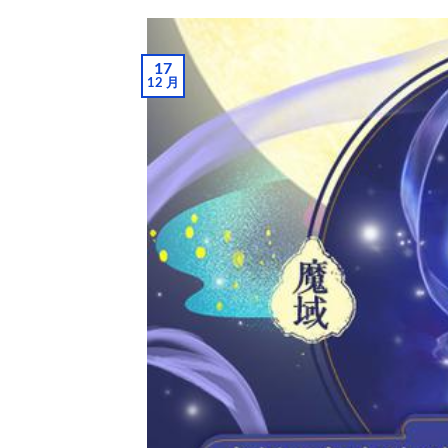
17
12 月