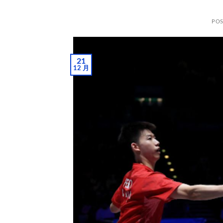
PO
21
12 月