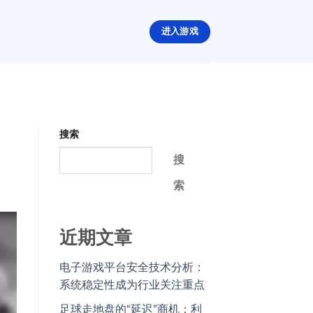
进入游戏
搜索
搜
索
近期文章
电子游戏平台安全技术分析：
系统稳定性成为行业关注重点
足球走地盘的“延迟”商机：利