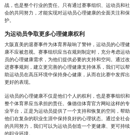
战，也是整个行业的责任。只有通过赛事组织、运动员和社
会的共同努力，才能实现对运动员心理健康的全面关注和保
护。
为运动员争取更多心理健康权利
大阪直美的退赛事件为体育界敲响了警钟，运动员的心理健
康不应被忽视。赛事组织应当在规则制定时，充分考虑运动
员的心理健康需求，为他们提供必要的支持和空间。通过改
进赛事规则，建立更完善的心理健康支持体系，我们可以帮
助运动员在高压环境中保持身心健康，从而在比赛中发挥出
更好的表现。
运动员的心理健康不仅是他们个人的权利，也是赛事组织和
整个体育界应当承担的责任。像德信体育官方网站这样的专
业平台，正是为运动员提供了一个支持和恢复的空间，帮助
他们在复杂的职业生涯中保持良好的心理状态。通过全社会
的共同努力，我们可以为运动员创造一个更健康、更可持续
的职业环境。