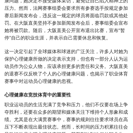
康问题，她决定不接受媒体采访，避免让自己陷入精神上的
压力。然而，法网赛事组委会要求所有参赛选手按规定参加
赛后新闻发布会，违反这一规定的球员将面临罚款或其他处
罚。在大阪直美坚持不参加新闻发布会后，赛事组委会宣布
她将被罚款。随后，大阪直美公开宣布退出比赛，宣布“暂
停”自己的职业生涯，并表示自己需要休息和恢复。
这一决定引起了全球媒体和球迷的广泛关注，许多人对她为
保护心理健康所做的决定表示支持，但也有一部分人认为运
动员作为公众人物，应该承担更多的责任和义务。大阪直美
的退赛不仅反映了个人的心理健康问题，也揭示了职业体育
赛事中对运动员心理健康的忽视。
心理健康在竞技体育中的重要性
职业运动员的生活充满了竞争和压力，他们不仅要在场上争
夺胜利，还要在众多的期望和媒体关注下维持个人形象和成
绩。尤其是在大满贯赛事中，赛事的规则往往要求球员在高
压下不断表现出最佳状态。然而，长时间的压力积累往往会