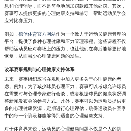
息和心理辅导，而不是简单地施加罚款或其他处罚。其次，
赛事可以提供更多的心理健康支持和辅导，帮助运动员学会
应对比赛压力。
例如，
德信体育官方网站
作为一个致力于运动员健康管理的
平台，提供了多种心理健康和压力管理课程。这些课程不仅
帮助运动员应对赛场上的压力，也让他们在赛后能够更好地
恢复，从而减少心理健康问题的发生。
改革赛事规则与心理健康支持体系
未来，赛事组织应当在规则中加入更多关于心理健康的考
虑。例如，为了减少球员心理压力，赛事可以考虑允许球员
在需要时与心理专家进行会谈，或者根据球员的健康状况调
整新闻发布会的参与方式。此外，赛事可以为运动员提供更
多的心理健康资源，定期进行心理评估，确保运动员在赛季
中的每一个阶段都能够得到适当的心理健康支持。
对于体育界来说，运动员的心理健康问题不仅是个人的挑