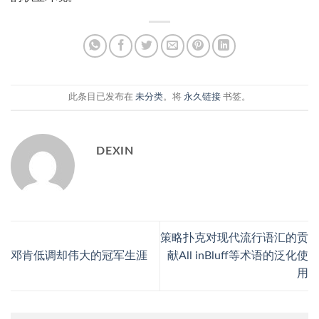
此条目已发布在
未分类
。将
永久链接
书签。
DEXIN
策略扑克对现代流行语汇的贡
邓肯低调却伟大的冠军生涯
献All inBluff等术语的泛化使
用