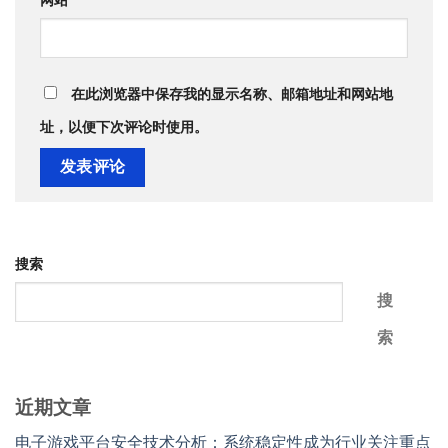
网站
在此浏览器中保存我的显示名称、邮箱地址和网站地
址，以便下次评论时使用。
搜索
搜
索
近期文章
电子游戏平台安全技术分析：系统稳定性成为行业关注重点