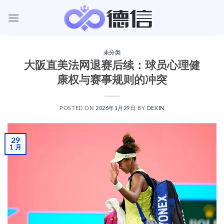
跳
到
内
容
未分类
大阪直美法网退赛后续：球员心理健
康权与赛事规则的冲突
POSTED ON
2026年1月29日
BY
DEXIN
29
1 月