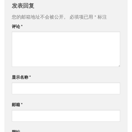
发表回复
您的邮箱地址不会被公开。
必填项已用
*
标注
评论
*
显示名称
*
邮箱
*