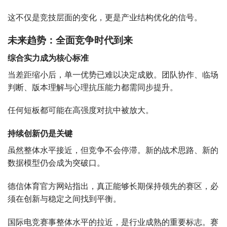
这不仅是竞技层面的变化，更是产业结构优化的信号。
未来趋势：全面竞争时代到来
综合实力成为核心标准
当差距缩小后，单一优势已难以决定成败。团队协作、临场
判断、版本理解与心理抗压能力都需同步提升。
任何短板都可能在高强度对抗中被放大。
持续创新仍是关键
虽然整体水平接近，但竞争不会停滞。新的战术思路、新的
数据模型仍会成为突破口。
德信体育官方网站指出，真正能够长期保持领先的赛区，必
须在创新与稳定之间找到平衡。
国际电竞赛事整体水平的拉近，是行业成熟的重要标志。赛