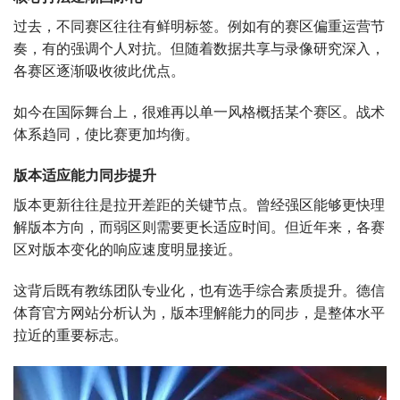
过去，不同赛区往往有鲜明标签。例如有的赛区偏重运营节
奏，有的强调个人对抗。但随着数据共享与录像研究深入，
各赛区逐渐吸收彼此优点。
如今在国际舞台上，很难再以单一风格概括某个赛区。战术
体系趋同，使比赛更加均衡。
版本适应能力同步提升
版本更新往往是拉开差距的关键节点。曾经强区能够更快理
解版本方向，而弱区则需要更长适应时间。但近年来，各赛
区对版本变化的响应速度明显接近。
这背后既有教练团队专业化，也有选手综合素质提升。德信
体育官方网站分析认为，版本理解能力的同步，是整体水平
拉近的重要标志。