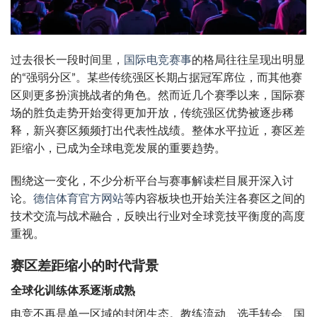
过去很长一段时间里，
国际电竞赛事
的格局往往呈现出明显
的“强弱分区”。某些传统强区长期占据冠军席位，而其他赛
区则更多扮演挑战者的角色。然而近几个赛季以来，国际赛
场的胜负走势开始变得更加开放，传统强区优势被逐步稀
释，新兴赛区频频打出代表性战绩。整体水平拉近，赛区差
距缩小，已成为全球电竞发展的重要趋势。
围绕这一变化，不少分析平台与赛事解读栏目展开深入讨
论。
德信体育官方网站
等内容板块也开始关注各赛区之间的
技术交流与战术融合，反映出行业对全球竞技平衡度的高度
重视。
赛区差距缩小的时代背景
全球化训练体系逐渐成熟
电竞不再是单一区域的封闭生态。教练流动、选手转会、国