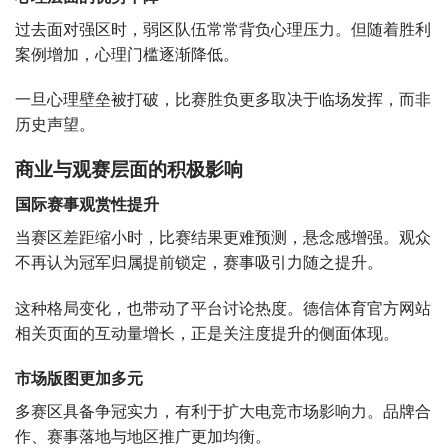
过去面对强区时，弱区队伍常常背负心理压力。但随着胜利
案例增加，心理门槛逐渐降低。
一旦心理壁垒被打破，比赛胜负更多取决于临场发挥，而非
历史声望。
商业与观赛层面的积极影响
国际赛事观赏性提升
当赛区差距缩小时，比赛结果更难预测，悬念感增强。观众
不再认为冠军归属提前锁定，赛事吸引力随之提升。
这种格局变化，也带动了平台讨论热度。德信体育官方网站
相关页面的互动量增长，正是关注度提升的侧面体现。
市场版图更加多元
多赛区具备争冠实力，有利于扩大电竞市场影响力。品牌合
作、赛事落地与地区推广更加均衡。