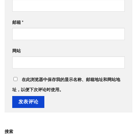
邮箱
*
网站
在此浏览器中保存我的显示名称、邮箱地址和网站地
址，以便下次评论时使用。
搜索