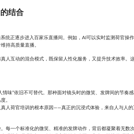
官的结合
助系统正逐步进入百家乐直播间。例如，AI可以实时监测荷官操
者维持高质量直播。
与真人互动的混合模式，既保留人性化服务，又提升技术效率。
人情味”依旧不可替代。那种面对镜头时的微笑、发牌间的节奏感
温度。
入真人荷官培训的根本原因——真正的沉浸式体验，来自人与人的
杂。每一个标准化的微笑、精准的发牌动作，背后都凝聚着无数