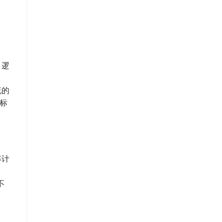
、逻
流的
标
率计
不