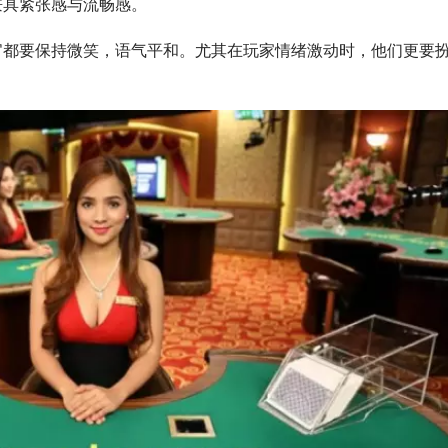
兼具紧张感与流畅感。
官都要保持微笑，语气平和。尤其在玩家情绪激动时，他们更要