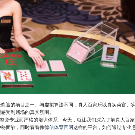
受欢迎的项目之一。与虚拟算法不同，真人百家乐以真实荷官、
能感受到赌场的真实氛围。
一整套专业而严格的培训体系。今天，就让我们深入了解真人百家
神秘面纱，同时看看像
德信体育官网
这样的平台，如何通过专业