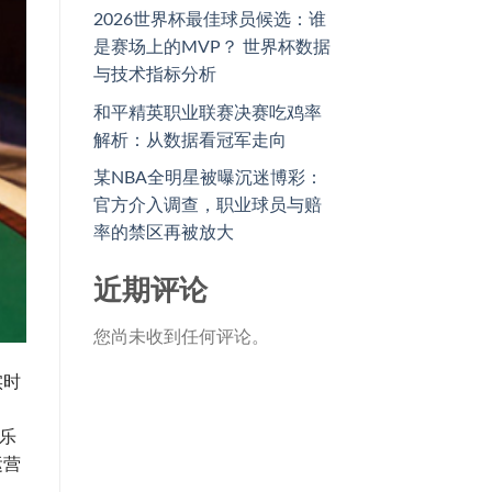
2026世界杯最佳球员候选：谁
是赛场上的MVP？ 世界杯数据
与技术指标分析
和平精英职业联赛决赛吃鸡率
解析：从数据看冠军走向
某NBA全明星被曝沉迷博彩：
官方介入调查，职业球员与赔
率的禁区再被放大
近期评论
您尚未收到任何评论。
实时
乐
运营