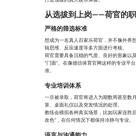
从选拔到上岗——荷官的
严格的筛选标准
想成为一名真人百家乐荷官，并不像外界
辑思维、反应速度等多方面进行考核。
荷官需要具备沉稳的气质、良好的形象以
“门面”。在像德信体育官网这样的专业平
准。
专业培训体系
一旦被录取，荷官将进入为期数周甚至数
算、桌面礼仪以及突发情况的处理。
教练会模拟各种真实场景，比如玩家连胜后
改色”，在任何情况下都保持冷静与专业。
语言与沟通能力