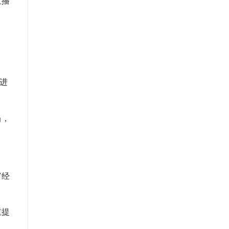
直播
进
当，
富经
重提