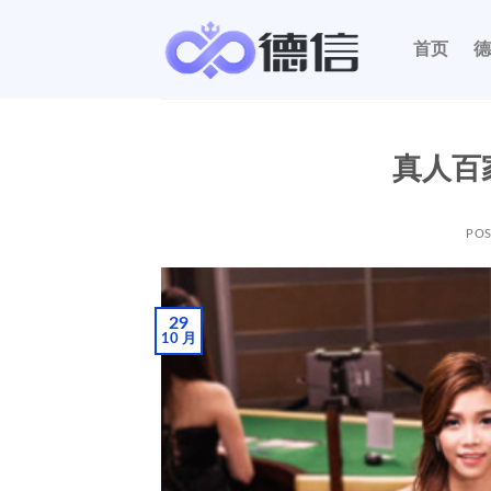
跳
到
首页
德
内
容
真人百
PO
29
10 月