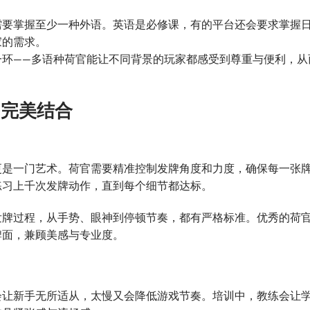
需要掌握至少一种外语。英语是必修课，有的平台还会要求掌握
家的需求。
一环——多语种荷官能让不同背景的玩家都感受到尊重与便利，从
的完美结合
更是一门艺术。荷官需要精准控制发牌角度和力度，确保每一张
练习上千次发牌动作，直到每个细节都达标。
发牌过程，从手势、眼神到停顿节奏，都有严格标准。优秀的荷
牌面，兼顾美感与专业度。
会让新手无所适从，太慢又会降低游戏节奏。培训中，教练会让