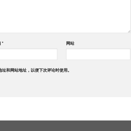
箱
*
网站
地址和网站地址，以便下次评论时使用。