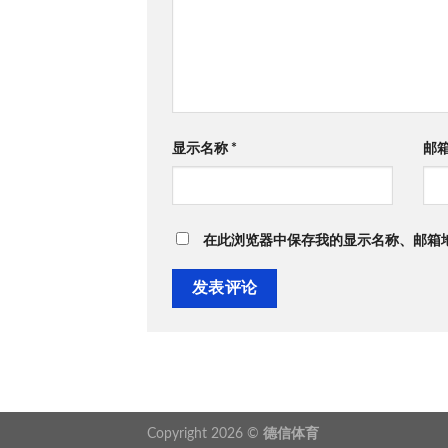
显示名称
*
邮
在此浏览器中保存我的显示名称、邮箱
Copyright 2026 ©
德信体育