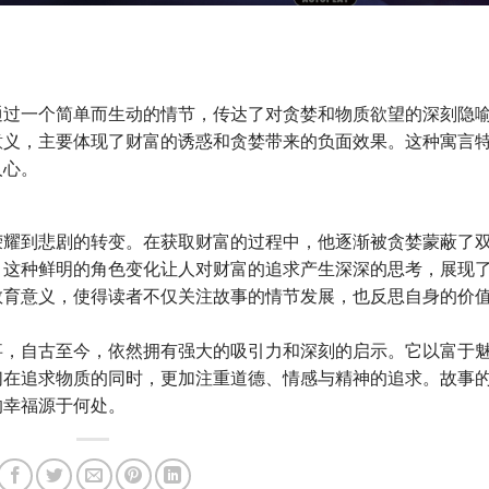
通过一个简单而生动的情节，传达了对贪婪和物质欲望的深刻隐
意义，主要体现了财富的诱惑和贪婪带来的负面效果。这种寓言
人心。
荣耀到悲剧的转变。在获取财富的过程中，他逐渐被贪婪蒙蔽了
。这种鲜明的角色变化让人对财富的追求产生深深的思考，展现
教育意义，使得读者不仅关注故事的情节发展，也反思自身的价
事，自古至今，依然拥有强大的吸引力和深刻的启示。它以富于
们在追求物质的同时，更加注重道德、情感与精神的追求。故事
的幸福源于何处。