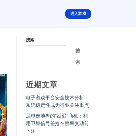
进入游戏
搜索
搜
索
近期文章
电子游戏平台安全技术分析：
系统稳定性成为行业关注重点
足球走地盘的“延迟”商机：利
用卫星信号差抢在赔率变动前
下注