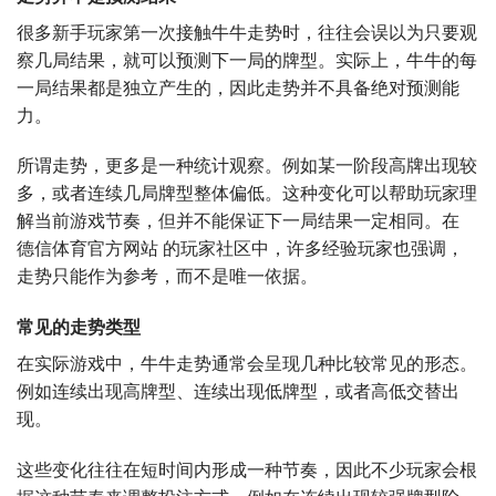
很多新手玩家第一次接触牛牛走势时，往往会误以为只要观
察几局结果，就可以预测下一局的牌型。实际上，牛牛的每
一局结果都是独立产生的，因此走势并不具备绝对预测能
力。
所谓走势，更多是一种统计观察。例如某一阶段高牌出现较
多，或者连续几局牌型整体偏低。这种变化可以帮助玩家理
解当前游戏节奏，但并不能保证下一局结果一定相同。在
德信体育官方网站 的玩家社区中，许多经验玩家也强调，
走势只能作为参考，而不是唯一依据。
常见的走势类型
在实际游戏中，牛牛走势通常会呈现几种比较常见的形态。
例如连续出现高牌型、连续出现低牌型，或者高低交替出
现。
这些变化往往在短时间内形成一种节奏，因此不少玩家会根