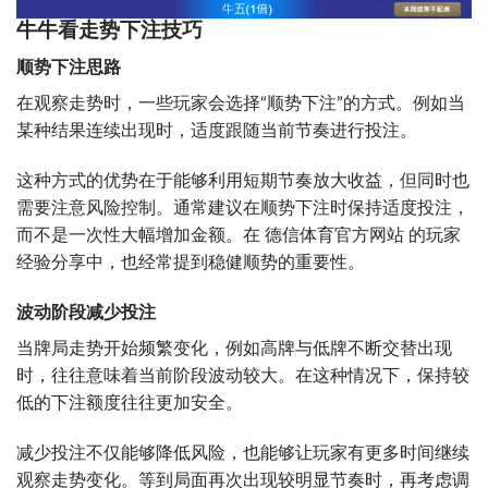
牛牛看走势下注技巧
顺势下注思路
在观察走势时，一些玩家会选择“顺势下注”的方式。例如当
某种结果连续出现时，适度跟随当前节奏进行投注。
这种方式的优势在于能够利用短期节奏放大收益，但同时也
需要注意风险控制。通常建议在顺势下注时保持适度投注，
而不是一次性大幅增加金额。在 德信体育官方网站 的玩家
经验分享中，也经常提到稳健顺势的重要性。
波动阶段减少投注
当牌局走势开始频繁变化，例如高牌与低牌不断交替出现
时，往往意味着当前阶段波动较大。在这种情况下，保持较
低的下注额度往往更加安全。
减少投注不仅能够降低风险，也能够让玩家有更多时间继续
观察走势变化。等到局面再次出现较明显节奏时，再考虑调