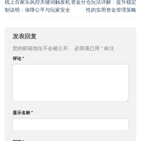
线上百家乐风控关键词触发机
资金分仓玩法详解：提升稳定
制说明：保障公平与玩家安全
性的实用资金管理策略
发表回复
您的邮箱地址不会被公开。
必填项已用
*
标注
评论
*
显示名称
*