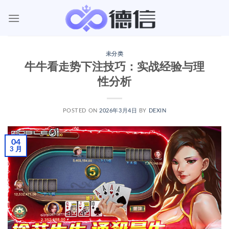
跳
到
内
容
未分类
牛牛看走势下注技巧：实战经验与理
性分析
POSTED ON
2026年3月4日
BY
DEXIN
04
3 月