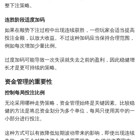
整下注策略。
连胜阶段适度加码
如果在顺势下注过程中出现连续获胜，一些玩家会适当提高
投注金额，以放大收益。不过这种加码应当保持合理范围，
例如每次增加少量比例。
过度加码可能导致一次失误就失去之前的盈利，因此稳健增
长才是更可持续的策略。
资金管理的重要性
控制每局投注比例
无论采用哪种走势策略，资金管理始终是关键因素。比较稳
健的方法是将总资金划分为多个单位，每局只使用其中的一
小部分进行投注。
这种方式可以有效降低短期波动带来的影响，即使出现连续