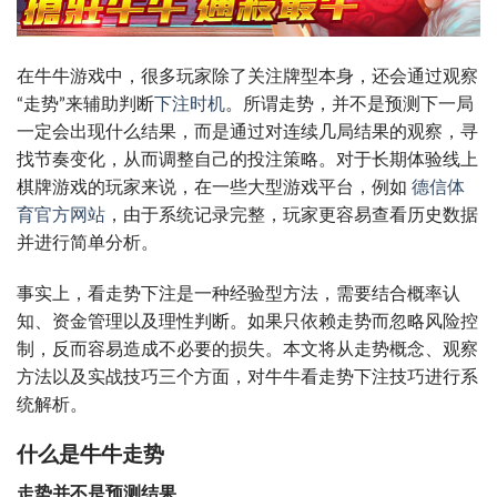
在牛牛游戏中，很多玩家除了关注牌型本身，还会通过观察
“走势”来辅助判断
下注时机
。所谓走势，并不是预测下一局
一定会出现什么结果，而是通过对连续几局结果的观察，寻
找节奏变化，从而调整自己的投注策略。对于长期体验线上
棋牌游戏的玩家来说，在一些大型游戏平台，例如
德信体
育官方网站
，由于系统记录完整，玩家更容易查看历史数据
并进行简单分析。
事实上，看走势下注是一种经验型方法，需要结合概率认
知、资金管理以及理性判断。如果只依赖走势而忽略风险控
制，反而容易造成不必要的损失。本文将从走势概念、观察
方法以及实战技巧三个方面，对牛牛看走势下注技巧进行系
统解析。
什么是牛牛走势
走势并不是预测结果