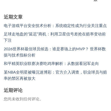
近期文章
电子游戏平台安全技术分析：系统稳定性成为行业关注重点
足球走地盘的“延迟”商机：利用卫星信号差抢在赔率变动前
下注
2026世界杯最佳球员候选：谁是赛场上的MVP？ 世界杯数
据与技术指标分析
和平精英职业联赛决赛吃鸡率解析：从数据看冠军走向
某NBA全明星被曝沉迷博彩：官方介入调查，职业球员与赔
率的禁区再被放大
近期评论
您尚未收到任何评论。