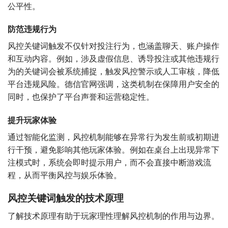
公平性。
防范违规行为
风控关键词触发不仅针对投注行为，也涵盖聊天、账户操作
和互动内容。例如，涉及虚假信息、诱导投注或其他违规行
为的关键词会被系统捕捉，触发风控警示或人工审核，降低
平台违规风险。德信官网强调，这类机制在保障用户安全的
同时，也保护了平台声誉和运营稳定性。
提升玩家体验
通过智能化监测，风控机制能够在异常行为发生前或初期进
行干预，避免影响其他玩家体验。例如在桌台上出现异常下
注模式时，系统会即时提示用户，而不会直接中断游戏流
程，从而平衡风控与娱乐体验。
风控关键词触发的技术原理
了解技术原理有助于玩家理性理解风控机制的作用与边界。