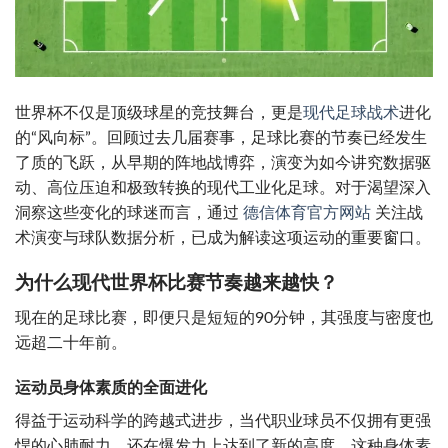
世界杯不仅是顶级球星的竞技舞台，更是
现代足球战术
进化
的“风向标”。回顾过去几届赛事，足球比赛的节奏已经发生
了质的飞跃，从早期的阵地战博弈，演变为如今讲究数据驱
动、高位压迫和极致转换的现代工业化足球。对于渴望深入
洞察这些变化的球迷而言，通过
德信体育官方网站
关注战
术演变与球队数据分析，已成为解读这项运动的重要窗口。
为什么现代世界杯比赛节奏越来越快？
现在的足球比赛，即便只是短短的90分钟，其强度与密度也
远超二十年前。
运动员身体素质的全面进化
得益于运动科学的跨越式进步，当代职业球员不仅拥有更强
悍的心肺耐力，还在爆发力上达到了新的高度。这种身体素