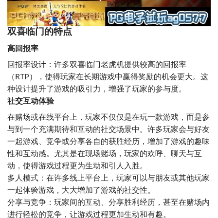
双喜临门的特点
高回报率
回报率设计：许多双喜临门老虎机提供较高的回报率
（RTP），使得玩家在长期游戏中赢得奖励的机会更大。这
种设计提升了游戏的吸引力，增强了玩家的参与度。
社交互动体验
在赌场或在线平台上，玩家不仅仅是在玩一款游戏，而是参
与到一个充满期待和互动的社交场景中。许多玩家会与好友
一起游戏、竞争或分享各自的获胜经历，增加了游戏的趣味
性和互动感。尤其是在现场赌场，玩家的欢呼、聊天与互
动，使得游戏过程更为生动和引人入胜。
多人模式：在许多线上平台上，玩家可以与朋友或其他玩家
一起体验游戏，大大增加了游戏的社交性。
分享与竞争：玩家间的互动、分享胜利经历，甚至在赌场内
进行轻松的竞争，让游戏过程更加生动和有趣。