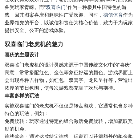
备受玩家青睐。而“
双喜临门
”作为一种极具中国特色的游
戏，因其图案喜庆和趣味性广受欢迎。同时，
德信体育
作为
业界领先的平台，以诚信和责任为核心价值，致力于为玩家
提供安全、公正的游戏体验。
双喜临门老虎机的魅力
喜庆的主题设计
双喜临门老虎机的设计灵感来源于中国传统文化中的“喜庆”
寓意，常常搭配红色、金色等象征好运的颜色。游戏界面上
会出现各种吉祥物，如红包、双喜字、龙凤呈祥等，营造出
浓厚的节日氛围，使每次游戏都充满了欢乐与期待。
丰富多样的玩法
实施双喜临门的老虎机不仅仅是转盘游戏，它通常包含多种
特色的玩法，例如：
免费旋转：玩家通过特定的组合激活免费旋转，增加赢取奖
励的机会。
连线奖金：通过达成特定连线，玩家可以获得额外的奖金奖