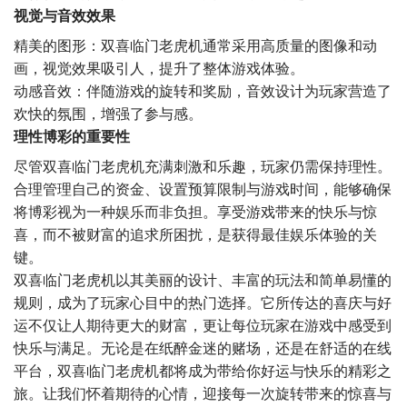
视觉与音效效果
精美的图形：双喜临门老虎机通常采用高质量的图像和动
画，视觉效果吸引人，提升了整体游戏体验。
动感音效：伴随游戏的旋转和奖励，音效设计为玩家营造了
欢快的氛围，增强了参与感。
理性博彩的重要性
尽管双喜临门老虎机充满刺激和乐趣，玩家仍需保持理性。
合理管理自己的资金、设置预算限制与游戏时间，能够确保
将博彩视为一种娱乐而非负担。享受游戏带来的快乐与惊
喜，而不被财富的追求所困扰，是获得最佳娱乐体验的关
键。
双喜临门老虎机以其美丽的设计、丰富的玩法和简单易懂的
规则，成为了玩家心目中的热门选择。它所传达的喜庆与好
运不仅让人期待更大的财富，更让每位玩家在游戏中感受到
快乐与满足。无论是在纸醉金迷的赌场，还是在舒适的在线
平台，双喜临门老虎机都将成为带给你好运与快乐的精彩之
旅。让我们怀着期待的心情，迎接每一次旋转带来的惊喜与