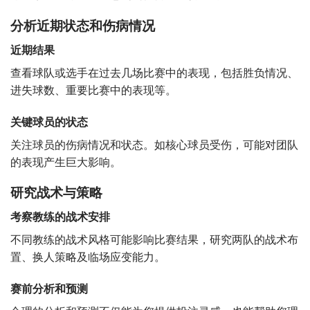
分析近期状态和伤病情况
近期结果
查看球队或选手在过去几场比赛中的表现，包括胜负情况、
进失球数、重要比赛中的表现等。
关键球员的状态
关注球员的伤病情况和状态。如核心球员受伤，可能对团队
的表现产生巨大影响。
研究战术与策略
考察教练的战术安排
不同教练的战术风格可能影响比赛结果，研究两队的战术布
置、换人策略及临场应变能力。
赛前分析和预测