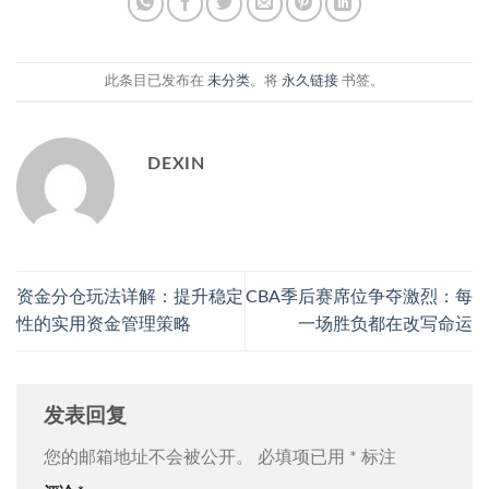
此条目已发布在
未分类
。将
永久链接
书签。
DEXIN
资金分仓玩法详解：提升稳定
CBA季后赛席位争夺激烈：每
性的实用资金管理策略
一场胜负都在改写命运
发表回复
您的邮箱地址不会被公开。
必填项已用
*
标注