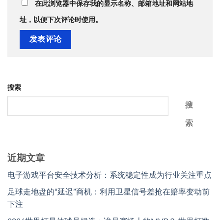
在此浏览器中保存我的显示名称、邮箱地址和网站地
址，以便下次评论时使用。
搜索
搜
索
近期文章
电子游戏平台安全技术分析：系统稳定性成为行业关注重点
足球走地盘的“延迟”商机：利用卫星信号差抢在赔率变动前
下注