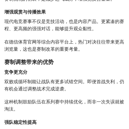
增强观赏与传播效果
现代电竞赛事不仅是竞技活动，也是内容产品。更紧凑的赛
程、更高频的强强对话，能够提升观众黏性。
在德信体育官网等综合内容平台上，热门对决往往带来更高
浏览量，这也是赛制改革的重要考量。
赛制调整带来的优势
竞争更充分
双败或循环制能让战队有更多试错空间。即便首战失利，仍
有机会通过调整战术完成逆袭。
这种机制鼓励队伍在系列赛中持续优化，而非一次失误就被
淘汰。
强队稳定性提高