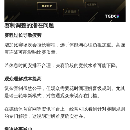
赛制调整的潜在问题
赛程过长导致疲劳
增加比赛场次会拉长赛程，选手体能与心理负担加重。高强
度连战可能影响比赛质量。
若休息时间安排不合理，决赛阶段的竞技水准可能下降。
观众理解成本提高
复杂赛制虽然公平，但观众需要花时间理解晋级规则。尤其
是瑞士轮等新模式，对普通观众来说存在门槛。
在德信体育官网等资讯平台上，经常可以看到针对赛制规则
的专门解读，这说明理解难度确实存在。
爆冷故事减少