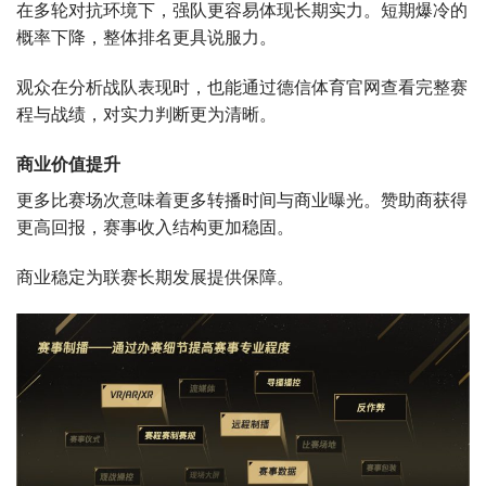
在多轮对抗环境下，强队更容易体现长期实力。短期爆冷的
概率下降，整体排名更具说服力。
观众在分析战队表现时，也能通过德信体育官网查看完整赛
程与战绩，对实力判断更为清晰。
商业价值提升
更多比赛场次意味着更多转播时间与商业曝光。赞助商获得
更高回报，赛事收入结构更加稳固。
商业稳定为联赛长期发展提供保障。