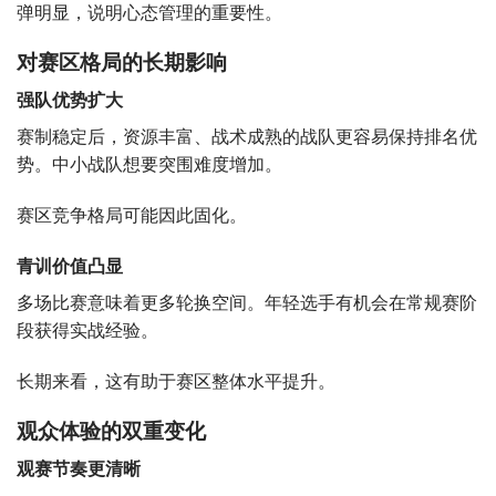
弹明显，说明心态管理的重要性。
对赛区格局的长期影响
强队优势扩大
赛制稳定后，资源丰富、战术成熟的战队更容易保持排名优
势。中小战队想要突围难度增加。
赛区竞争格局可能因此固化。
青训价值凸显
多场比赛意味着更多轮换空间。年轻选手有机会在常规赛阶
段获得实战经验。
长期来看，这有助于赛区整体水平提升。
观众体验的双重变化
观赛节奏更清晰