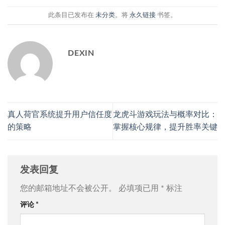
此条目已发布在
未分类
。将
永久链接
书签。
DEXIN
真人荷官系统提升用户信任度
龙虎斗游戏玩法与概率对比：
的策略
掌握核心规律，提升胜率关键
发表回复
您的邮箱地址不会被公开。
必填项已用
*
标注
评论
*