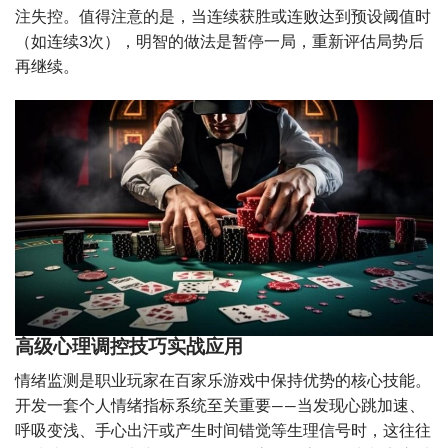
注失控。值得注意的是，当连续获胜或连败达到预设阈值时
（如连续3次），明智的做法是暂停一局，重新评估局势后
再继续。
高级心理调控技巧实战应用
情绪监测是职业玩家在百家乐游戏中保持优势的核心技能。
开发一套个人情绪指标系统至关重要——当发现心跳加速、
呼吸变浅、手心出汗或产生时间错觉等生理信号时，这往往