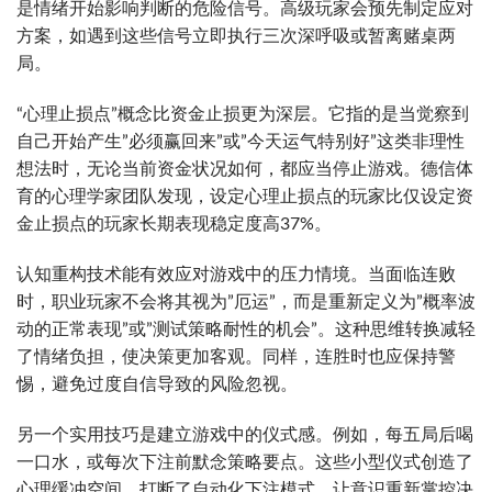
是情绪开始影响判断的危险信号。高级玩家会预先制定应对
方案，如遇到这些信号立即执行三次深呼吸或暂离赌桌两
局。
“心理止损点”概念比资金止损更为深层。它指的是当觉察到
自己开始产生”必须赢回来”或”今天运气特别好”这类非理性
想法时，无论当前资金状况如何，都应当停止游戏。德信体
育的心理学家团队发现，设定心理止损点的玩家比仅设定资
金止损点的玩家长期表现稳定度高37%。
认知重构技术能有效应对游戏中的压力情境。当面临连败
时，职业玩家不会将其视为”厄运”，而是重新定义为”概率波
动的正常表现”或”测试策略耐性的机会”。这种思维转换减轻
了情绪负担，使决策更加客观。同样，连胜时也应保持警
惕，避免过度自信导致的风险忽视。
另一个实用技巧是建立游戏中的仪式感。例如，每五局后喝
一口水，或每次下注前默念策略要点。这些小型仪式创造了
心理缓冲空间，打断了自动化下注模式，让意识重新掌控决