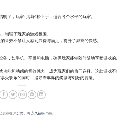
洁明了，玩家可以轻松上手，适合各个水平的玩家。
快，增强了玩家的游戏氛围。
快的音效不禁让人感到兴奋与满足，提升了游戏的快感。
种设备，如手机、平板和电脑，确保玩家能够随时随地享受游戏的
游戏功能和动感的音效魅力，成为玩家们的热门选择。这款游戏不
在享受欢乐的同时，追寻着丰厚的奖励与刺激的冒险。
已发布在
未分类
。将
永久链接
书签。