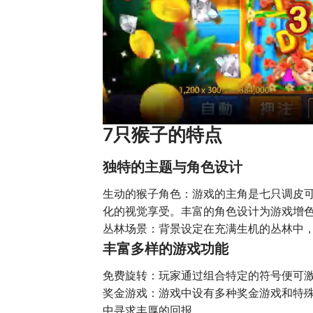
7只猴子的特点
独特的主题与角色设计
生动的猴子角色：游戏的主角是七只调皮
化的视觉享受。丰富的角色设计为游戏增
丛林场景：背景设定在充满生机的丛林中
丰富多样的游戏功能
免费旋转：玩家通过组合特定的符号便可
奖金游戏：游戏中设有多种奖金游戏和特
中寻求丰厚的回报。