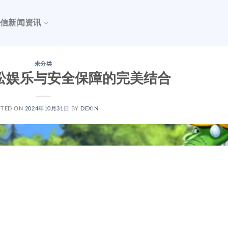
信新闻资讯
未分类
松娱乐与安全保障的完美结合
STED ON
2024年10月31日
BY
DEXIN