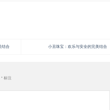
美结合
小丑珠宝：欢乐与安全的完美结合
用
*
标注