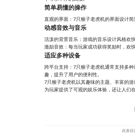
简单易懂的操作
直观的界面：7只猴子老虎机的界面设计简
动感音效与音乐
活泼的背景音乐：游戏的音乐设计风格欢
激励音效：每当玩家成功获得奖励时，欢
适应多种设备
跨平台支持：7只猴子老虎机通常支持多
趣，提升了用户的便利性。
7只猴子老虎机以其趣味的主题、丰富的
为玩家提供了可观的娱乐体验，还让人们
此条目