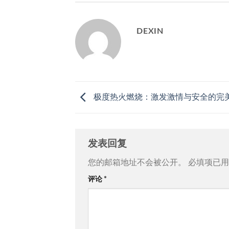
DEXIN
极度热火燃烧：激发激情与安全的完
发表回复
您的邮箱地址不会被公开。
必填项已
评论
*