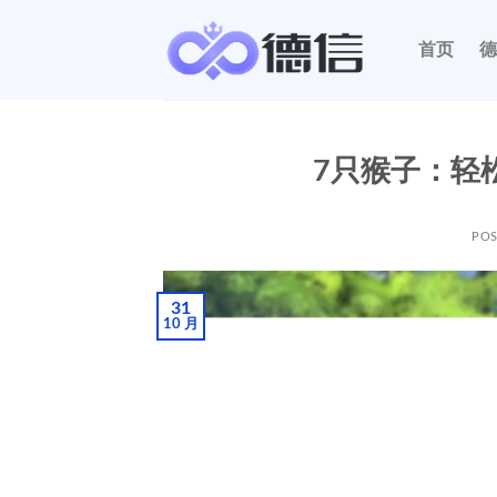
跳
到
首页
德
内
容
7只猴子：轻
PO
31
10 月