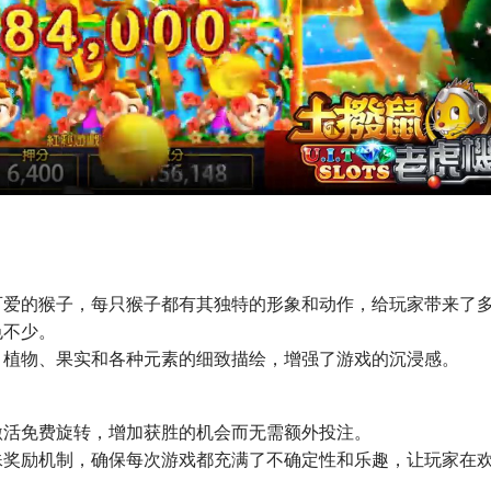
可爱的猴子，每只猴子都有其独特的形象和动作，给玩家带来了
色不少。
，植物、果实和各种元素的细致描绘，增强了游戏的沉浸感。
激活免费旋转，增加获胜的机会而无需额外投注。
殊奖励机制，确保每次游戏都充满了不确定性和乐趣，让玩家在