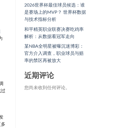
2026世界杯最佳球员候选：谁
是赛场上的MVP？ 世界杯数据
与技术指标分析
和平精英职业联赛决赛吃鸡率
猴
解析：从数据看冠军走向
为
某NBA全明星被曝沉迷博彩：
官方介入调查，职业球员与赔
率的禁区再被放大
近期评论
调
您尚未收到任何评论。
戏过
发
更多